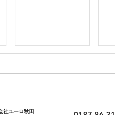
デジタル遺品について
年末
会社ユーロ秋田
0187-86-3